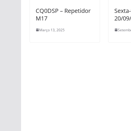
CQ0DSP – Repetidor
Sexta-
M17
20/09
Março 13, 2025
Setembr