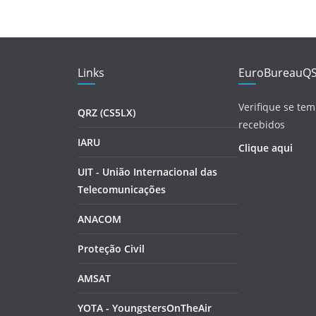
Links
EuroBureauQ
Verifique se tem
QRZ (CS5LX)
recebidos
IARU
Clique aqui
UIT - União Internacional das
Telecomunicações
ANACOM
Proteção Civil
AMSAT
YOTA - YoungstersOnTheAir