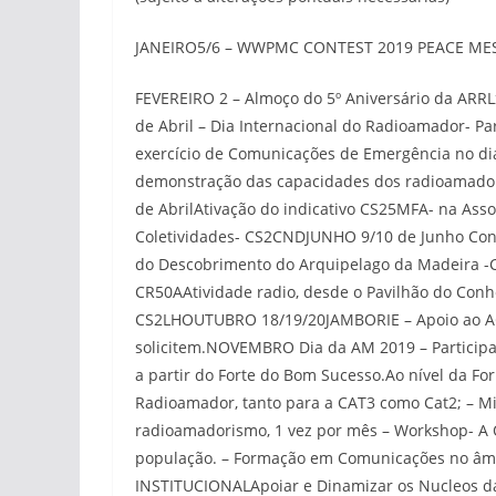
JANEIRO5/6 – WWPMC CONTEST 2019 PEACE ME
FEVEREIRO 2 – Almoço do 5º Aniversário da ARRL
de Abril – Dia Internacional do Radioamador- P
exercício de Comunicações de Emergência no dia
demonstração das capacidades dos radioamadores
de AbrilAtivação do indicativo CS25MFA- na Asso
Coletividades- CS2CNDJUNHO 9/10 de Junho Conc
do Descobrimento do Arquipelago da Madeira 
CR50AAtividade radio, desde o Pavilhão do Conh
CS2LHOUTUBRO 18/19/20JAMBORIE – Apoio ao AG
solicitem.NOVEMBRO Dia da AM 2019 – Participar 
a partir do Forte do Bom Sucesso.Ao nível da F
Radioamador, tanto para a CAT3 como Cat2; – M
radioamadorismo, 1 vez por mês – Workshop- A O
população. – Formação em Comunicações no âmb
INSTITUCIONALApoiar e Dinamizar os Nucleos da 