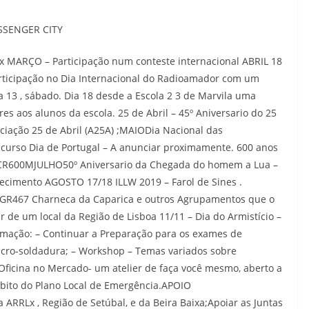
SSENGER CITY
x MARÇO – Participação num conteste internacional ABRIL 18
articipação no Dia Internacional do Radioamador com um
 13 , sábado. Dia 18 desde a Escola 2 3 de Marvila uma
 aos alunos da escola. 25 de Abril – 45º Aniversario do 25
ciação 25 de Abril (A25A) ;MAIODia Nacional das
urso Dia de Portugal – A anunciar proximamente. 600 anos
-CR600MJULHO50º Aniversario da Chegada do homem a Lua –
ecimento AGOSTO 17/18 ILLW 2019 – Farol de Sines .
R467 Charneca da Caparica e outros Agrupamentos que o
de um local da Região de Lisboa 11/11 – Dia do Armistício –
ormação: – Continuar a Preparação para os exames de
icro-soldadura; – Workshop – Temas variados sobre
ficina no Mercado- um atelier de faça você mesmo, aberto a
ito do Plano Local de Emergência.APOIO
ARRLx , Região de Setúbal, e da Beira Baixa;Apoiar as Juntas