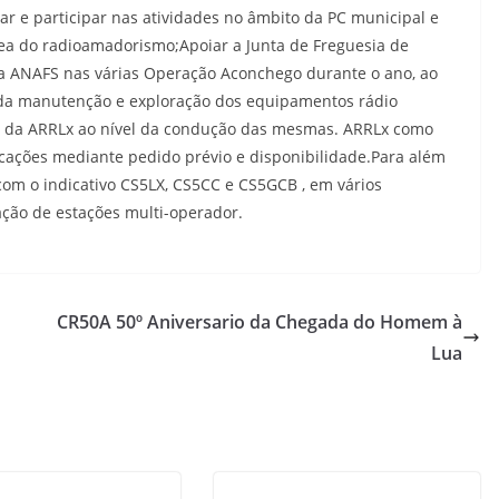
ar e participar nas atividades no âmbito da PC municipal e
rea do radioamadorismo;Apoiar a Junta de Freguesia de
r a ANAFS nas várias Operação Aconchego durante o ano, ao
l da manutenção e exploração dos equipamentos rádio
s da ARRLx ao nível da condução das mesmas. ARRLx como
icações mediante pedido prévio e disponibilidade.Para além
 com o indicativo CS5LX, CS5CC e CS5GCB , em vários
ação de estações multi-operador.
CR50A 50º Aniversario da Chegada do Homem à
Lua