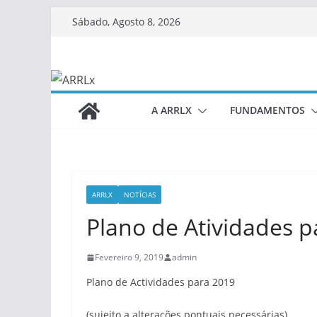
Skip
Sábado, Agosto 8, 2026
to
content
A ARRLX
FUNDAMENTOS
ARRLX
NOTÍCIAS
Plano de Atividades 
Fevereiro 9, 2019
admin
Plano de Actividades para 2019
(sujeito a alterações pontuais necessárias)