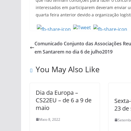
que não tenham condições para fazer o concurs
interessados em participarem deveram enviar um
quarta feira anterior devido a organização logí
Comunicado Conjunto das Associações Reu
em Santarem no dia 6 de julho2019
You May Also Like
Dia da Europa –
CS22EU – de 6 a 9 de
Sexta-
maio
23 de
Maio 8, 2022
Setembr