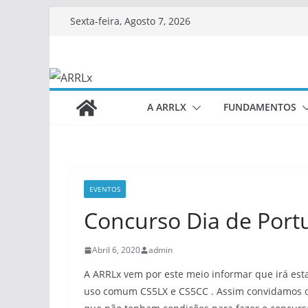
Skip
Sexta-feira, Agosto 7, 2026
to
content
A ARRLX
FUNDAMENTOS
EVENTOS
Concurso Dia de Port
Abril 6, 2020
admin
A ARRLx vem por este meio informar que irá esta
uso comum CS5LX e CS5CC . Assim convidamos os