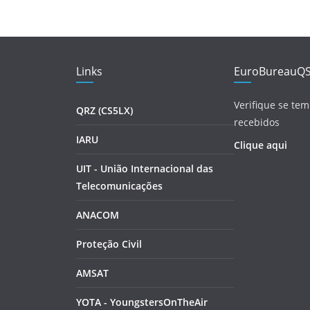
Links
EuroBureauQ
Verifique se tem
QRZ (CS5LX)
recebidos
IARU
Clique aqui
UIT - União Internacional das
Telecomunicações
ANACOM
Proteção Civil
AMSAT
YOTA - YoungstersOnTheAir