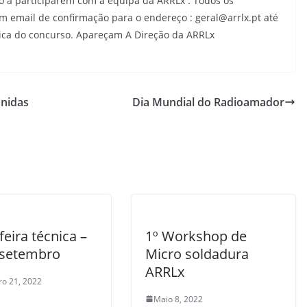
o a participarem com a equipa da ARRLx . Todos os
 email de confirmação para o endereço : geral@arrlx.pt até
stica do concurso. Apareçam A Direção da ARRLx
nidas
Dia Mundial do Radioamador
feira técnica –
1º Workshop de
 setembro
Micro soldadura
ARRLx
o 21, 2022
Maio 8, 2022