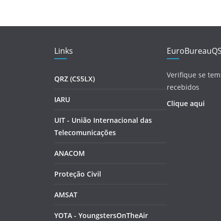
Links
EuroBureauQ
Verifique se tem
QRZ (CS5LX)
recebidos
IARU
Clique aqui
UIT - União Internacional das
Telecomunicações
ANACOM
Proteção Civil
AMSAT
YOTA - YoungstersOnTheAir