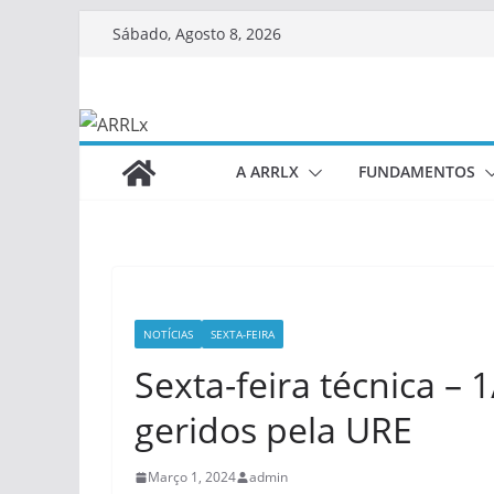
Skip
Sábado, Agosto 8, 2026
to
content
A ARRLX
FUNDAMENTOS
NOTÍCIAS
SEXTA-FEIRA
Sexta-feira técnica –
geridos pela URE
Março 1, 2024
admin