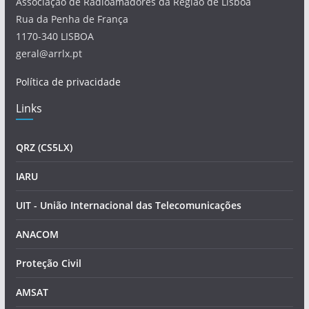
Associação de Radioamadores da Região de Lisboa
Rua da Penha de França
1170-340 LISBOA
geral@arrlx.pt
Política de privacidade
Links
QRZ (CS5LX)
IARU
UIT - União Internacional das Telecomunicações
ANACOM
Proteção Civil
AMSAT