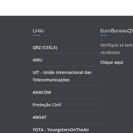
Links
EuroBureauQ
Verifique se tem
QRZ (CS5LX)
recebidos
IARU
Clique aqui
UIT - União Internacional das
Telecomunicações
ANACOM
Proteção Civil
AMSAT
YOTA - YoungstersOnTheAir