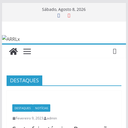
Skip
Sábado, Agosto 8, 2026
to
content
DESTAQUES
DESTAQUES
NOTÍCIAS
Fevereiro 9, 2023
admin